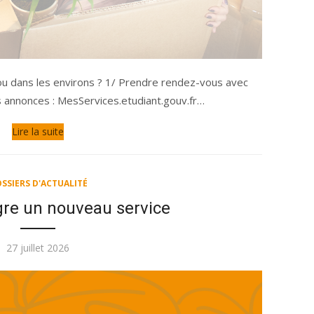
u dans les environs ? 1/ Prendre rendez-vous avec
s annonces : MesServices.etudiant.gouv.fr…
Lire la suite
SSIERS D'ACTUALITÉ
gre un nouveau service
Publié
27 juillet 2026
le