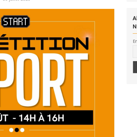
le
A
N
Em