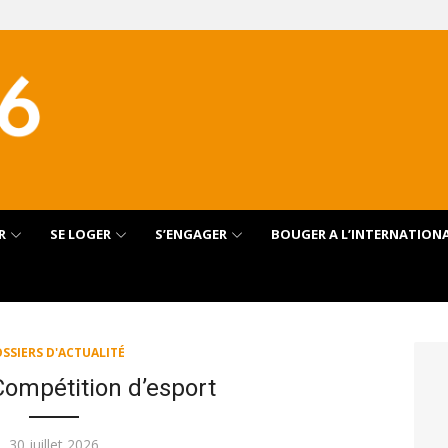
R
SE LOGER
S’ENGAGER
BOUGER A L’INTERNATION
SSIERS D'ACTUALITÉ
Compétition d’esport
Publié
30 juillet 2026