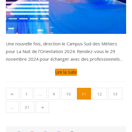
Une nouvelle fois, direction le Campus Sud des Métiers
pour La Nuit de l’Orientation 2024. Rendez-vous le 29
novembre 2024 pour échanger avec des professionnels…
Lire la suite
Pagination
←
1
…
9
10
11
12
13
des
publications
…
31
→