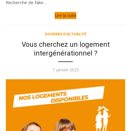
Recherche de fake…
Lire la suite
DOSSIERS D'ACTUALITÉ
Vous cherchez un logement
intergénérationnel ?
Publié
7 janvier 2025
le