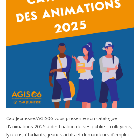
Cap Jeunesse/AGIS06 vous présente son catalogue
d’animations 2025 à destination de ses publics : collégiens,
lycéens, étudiants, jeunes actifs et demandeurs d’emploi.