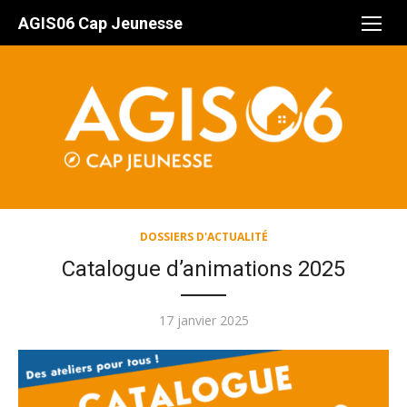
Aller
AGIS06 Cap Jeunesse
au
contenu
DOSSIERS D'ACTUALITÉ
Catalogue d’animations 2025
Publié
17 janvier 2025
le