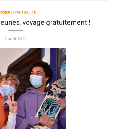
SSIERS D'ACTUALITÉ
eunes, voyage gratuitement !
Publié
2 août 2021
le