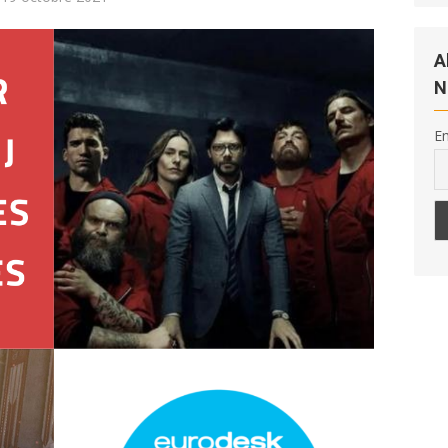
le
A
N
Em