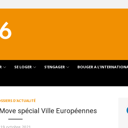
R
SE LOGER
S’ENGAGER
BOUGER A L’INTERNATION
SSIERS D'ACTUALITÉ
 Move spécial Ville Européennes
Publié
19 octobre 2021