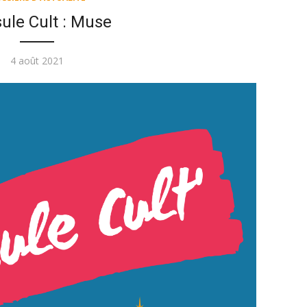
ule Cult : Muse
Publié
4 août 2021
le