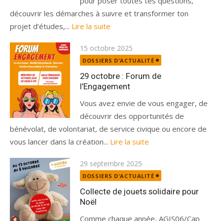
pour poser toutes tes questions,
découvrir les démarches à suivre et transformer ton
projet d’études,...
Lire la suite
Publié
15 octobre 2025
le
DOSSIERS D'ACTUALITÉ
29 octobre : Forum de
l’Engagement
Vous avez envie de vous engager, de
découvrir des opportunités de
bénévolat, de volontariat, de service civique ou encore de
vous lancer dans la création...
Lire la suite
Publié
29 septembre 2025
le
DOSSIERS D'ACTUALITÉ
Collecte de jouets solidaire pour
Noël
Comme chaque année, AGIS06/Cap