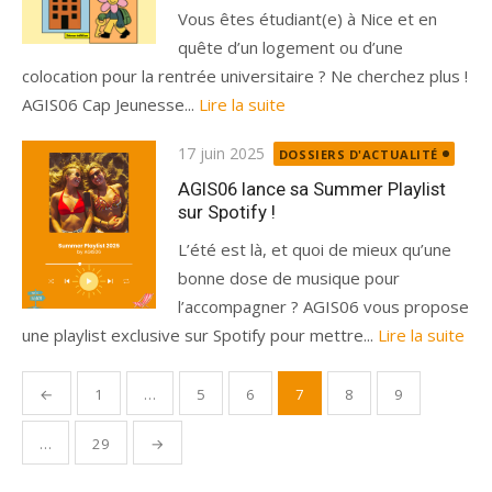
Vous êtes étudiant(e) à Nice et en
quête d’un logement ou d’une
colocation pour la rentrée universitaire ? Ne cherchez plus !
AGIS06 Cap Jeunesse...
Lire la suite
Publié
17 juin 2025
DOSSIERS D'ACTUALITÉ
le
AGIS06 lance sa Summer Playlist
sur Spotify !
L’été est là, et quoi de mieux qu’une
bonne dose de musique pour
l’accompagner ? AGIS06 vous propose
une playlist exclusive sur Spotify pour mettre...
Lire la suite
Pagination
←
1
…
5
6
7
8
9
des
publications
…
29
→