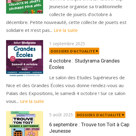
Jeunesse organise sa traditionnelle
collecte de jouets d’octobre à
décembre. Petite nouveauté, cette collecte de jouets est
solidaire et n’est pas...
Lire la suite
Publié
1 septembre 2025
le
DOSSIERS D'ACTUALITÉ
4 octobre : Studyrama Grandes
Écoles
Le salon des Etudes Supérieures de
Nice et des Grandes Écoles vous donne rendez-vous au
Palais des Expositions, le samedi 4 octobre ! Sur ce salon
vous...
Lire la suite
Publié
5 août 2025
DOSSIERS D'ACTUALITÉ
le
6 septembre : Trouve ton Toit à Cap
Jeunesse