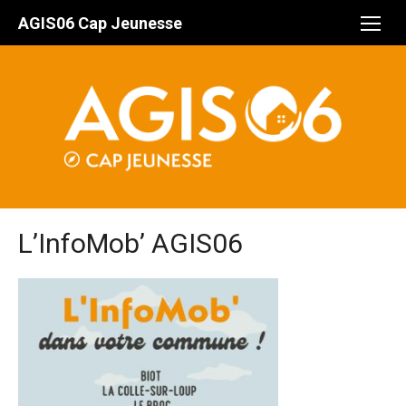
Aller
AGIS06 Cap Jeunesse
au
contenu
L’InfoMob’ AGIS06