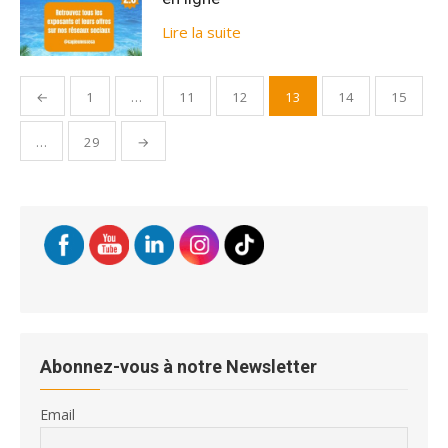
Lire la suite
Pagination
←
1
…
11
12
13
14
15
des
publications
…
29
→
Abonnez-vous à notre Newsletter
Email