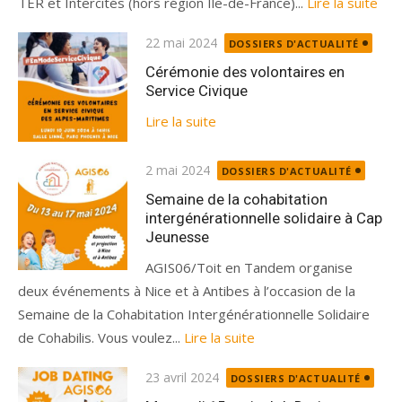
TER et Intercités (hors région Île-de-France)...
Lire la suite
Publié
22 mai 2024
DOSSIERS D'ACTUALITÉ
le
Cérémonie des volontaires en
Service Civique
Lire la suite
Publié
2 mai 2024
DOSSIERS D'ACTUALITÉ
le
Semaine de la cohabitation
intergénérationnelle solidaire à Cap
Jeunesse
AGIS06/Toit en Tandem organise
deux événements à Nice et à Antibes à l’occasion de la
Semaine de la Cohabitation Intergénérationnelle Solidaire
de Cohabilis. Vous voulez...
Lire la suite
Publié
23 avril 2024
DOSSIERS D'ACTUALITÉ
le