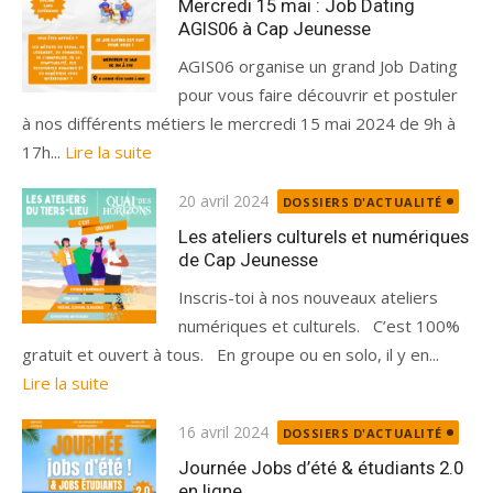
Mercredi 15 mai : Job Dating
AGIS06 à Cap Jeunesse
AGIS06 organise un grand Job Dating
pour vous faire découvrir et postuler
à nos différents métiers le mercredi 15 mai 2024 de 9h à
17h...
Lire la suite
Publié
20 avril 2024
DOSSIERS D'ACTUALITÉ
le
Les ateliers culturels et numériques
de Cap Jeunesse
Inscris-toi à nos nouveaux ateliers
numériques et culturels. C’est 100%
gratuit et ouvert à tous. En groupe ou en solo, il y en...
Lire la suite
Publié
16 avril 2024
DOSSIERS D'ACTUALITÉ
le
Journée Jobs d’été & étudiants 2.0
en ligne