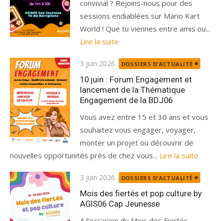
convivial ? Rejoins-nous pour des
sessions endiablées sur Mario Kart
World ! Que tu viennes entre amis ou...
Lire la suite
Publié
3 juin 2026
DOSSIERS D'ACTUALITÉ
le
10 juin : Forum Engagement et
lancement de la Thématique
Engagement de la BDJ06
Vous avez entre 15 et 30 ans et vous
souhaitez vous engager, voyager,
monter un projet ou découvrir de
nouvelles opportunités près de chez vous...
Lire la suite
Publié
3 juin 2026
DOSSIERS D'ACTUALITÉ
le
Mois des fiertés et pop culture by
AGIS06 Cap Jeunesse
A l’occasion du Mois des Fiertés,