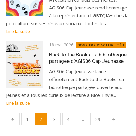
AGIS06 Cap Jeunesse rend hommage
à la représentation LGBTQIA+ dans la
pop culture sur ses réseaux sociaux. Toutes les...
Lire la suite
Publié
18 mai 2026
DOSSIERS D'ACTUALITÉ
le
Back to the Books : la bibliothèque
partagée d’AGIS06 Cap Jeunesse
AGIS06 Cap Jeunesse lance
officiellement Back to the Books, sa
bibliothèque partagée ouverte aux
jeunes et à tous les curieux de lecture à Nice. Envie...
Lire la suite
Pagination
←
1
2
3
4
…
29
→
des
publications