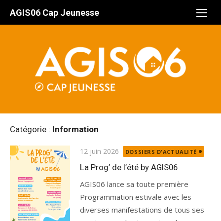
Aller
AGIS06 Cap Jeunesse
au
contenu
Catégorie :
Information
Publié
12 juin 2026
DOSSIERS D'ACTUALITÉ
le
La Prog’ de l’été by AGIS06
AGIS06 lance sa toute première
Programmation estivale avec les
diverses manifestations de tous ses