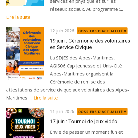
services en physique et sur les
réseaux sociaux. Au programme :...
Lire la suite
Publié
12 juin 2026
DOSSIERS D'ACTUALITÉ
le
19 juin : Cérémonie des volontaires
en Service Civique
La SDJES des Alpes-Maritimes,
AGIS06 Cap Jeunesse et Unis-Cité
Alpes-Maritimes organisent la
Cérémonie de remise des
attestations de service civique aux volontaires des Alpes-
Maritimes :...
Lire la suite
Publié
11 juin 2026
DOSSIERS D'ACTUALITÉ
le
17 juin : Tournoi de jeux vidéo
Envie de passer un moment fun et