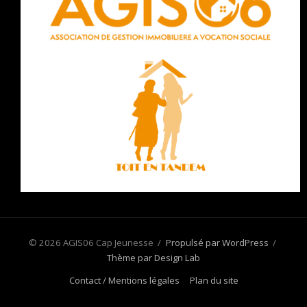
© 2026 AGIS06 Cap Jeunesse
/
Propulsé par WordPress
/
Thème par Design Lab
Contact / Mentions légales
Plan du site