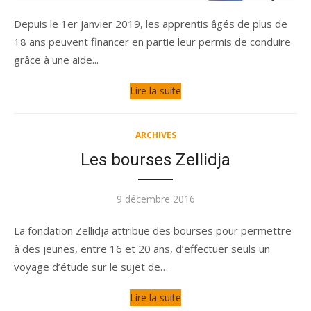
Depuis le 1er janvier 2019, les apprentis âgés de plus de
18 ans peuvent financer en partie leur permis de conduire
grâce à une aide...
Lire la suite
ARCHIVES
Les bourses Zellidja
Publié
9 décembre 2016
le
La fondation Zellidja attribue des bourses pour permettre
à des jeunes, entre 16 et 20 ans, d’effectuer seuls un
voyage d’étude sur le sujet de…
Lire la suite