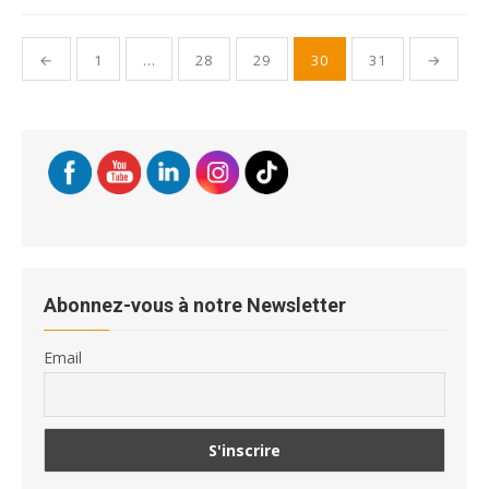
Pagination
←
1
…
28
29
30
31
→
des
publications
Abonnez-vous à notre Newsletter
Email