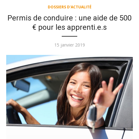
DOSSIERS D'ACTUALITÉ
Permis de conduire : une aide de 500
€ pour les apprenti.e.s
Publié
15 janvier 2019
le