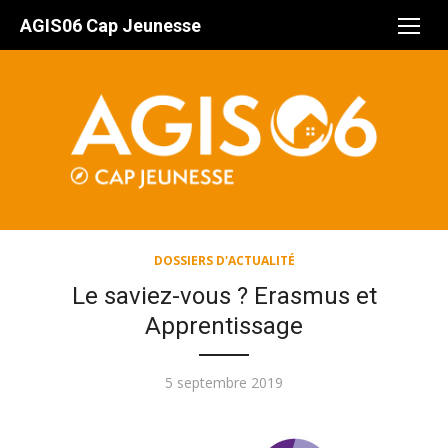
Aller
AGIS06 Cap Jeunesse
au
contenu
DOSSIERS D'ACTUALITÉ
Le saviez-vous ? Erasmus et
Apprentissage
Publié
5 septembre 2019
le