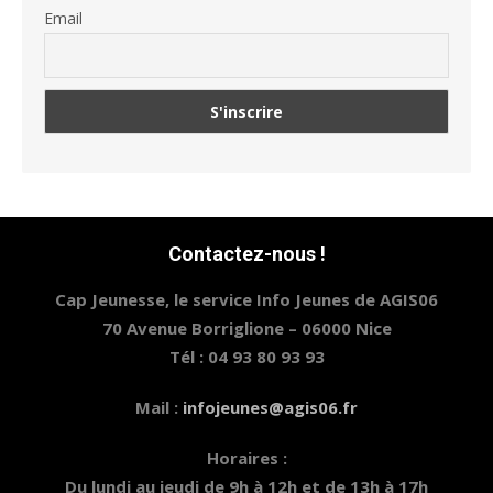
Email
Contactez-nous !
Cap Jeunesse, le service Info Jeunes de AGIS06
70 Avenue Borriglione – 06000 Nice
Tél : 04 93 80 93 93
Mail :
infojeunes@agis06.fr
Horaires :
Du lundi au jeudi de 9h à 12h et de 13h à 17h