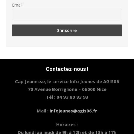
Email
Contactez-nous !
Cap Jeunesse, le service Info Jeunes de AGIS06
70 Avenue Borriglione – 06000 Nice
Tél : 04 93 80 93 93
Mail :
infojeunes@agis06.fr
Horaires :
Du lundi au jeudi de 9h à 12h et de 13h à 17h