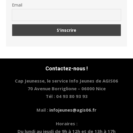
Email
Contactez-nous !
Cap Jeunesse, le service Info Jeunes de AGIS06
70 Avenue Borriglione – 06000 Nice
Tél : 04 93 80 93 93
Mail :
infojeunes@agis06.fr
Horaires :
Du lundi au jeudi de 9h à 12h et de 13h à 17h