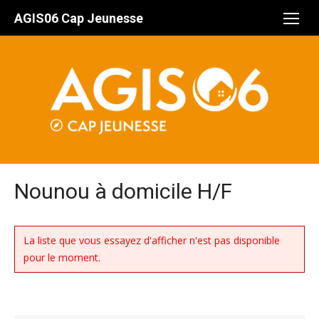
Aller
AGIS06 Cap Jeunesse
au
contenu
Nounou à domicile H/F
La liste que vous essayez d'afficher n'est pas disponible
pour le moment.