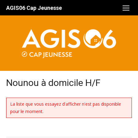
Aller
AGIS06 Cap Jeunesse
au
contenu
Nounou à domicile H/F
La liste que vous essayez d'afficher n'est pas disponible
pour le moment.