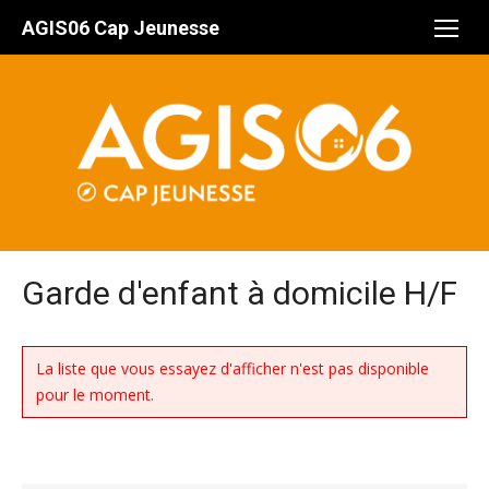
Aller
AGIS06 Cap Jeunesse
au
contenu
Garde d'enfant à domicile H/F
La liste que vous essayez d'afficher n'est pas disponible
pour le moment.