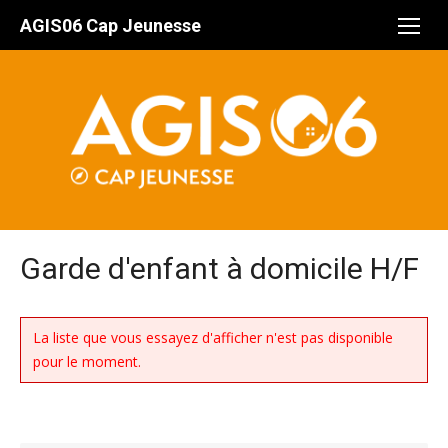
Aller
AGIS06 Cap Jeunesse
au
contenu
Garde d'enfant à domicile H/F
La liste que vous essayez d'afficher n'est pas disponible
pour le moment.