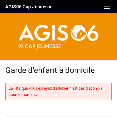
Aller
AGIS06 Cap Jeunesse
au
contenu
Garde d'enfant à domicile
La liste que vous essayez d'afficher n'est pas disponible
pour le moment.