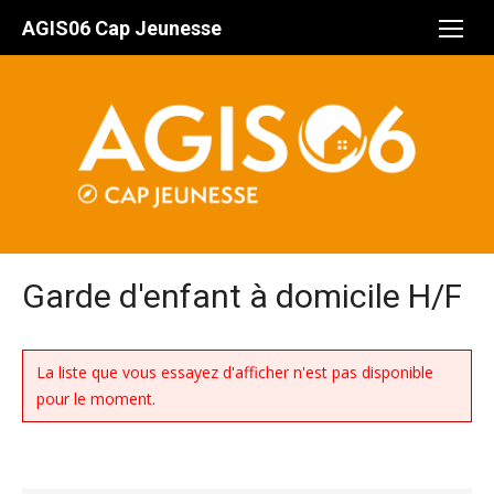
Aller
AGIS06 Cap Jeunesse
au
contenu
Garde d'enfant à domicile H/F
La liste que vous essayez d'afficher n'est pas disponible
pour le moment.