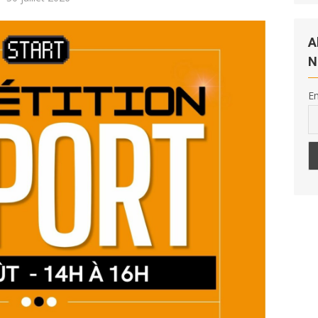
le
A
N
Em