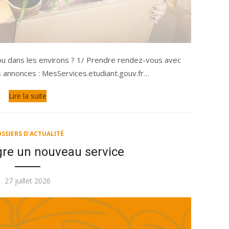
u dans les environs ? 1/ Prendre rendez-vous avec
s annonces : MesServices.etudiant.gouv.fr…
Lire la suite
SSIERS D'ACTUALITÉ
gre un nouveau service
Publié
27 juillet 2026
le