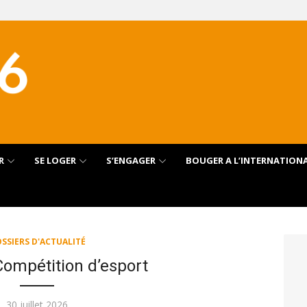
R
SE LOGER
S’ENGAGER
BOUGER A L’INTERNATION
SSIERS D'ACTUALITÉ
Compétition d’esport
Publié
30 juillet 2026