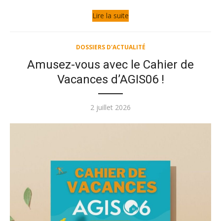
Lire la suite
DOSSIERS D'ACTUALITÉ
Amusez-vous avec le Cahier de
Vacances d’AGIS06 !
Publié
2 juillet 2026
le