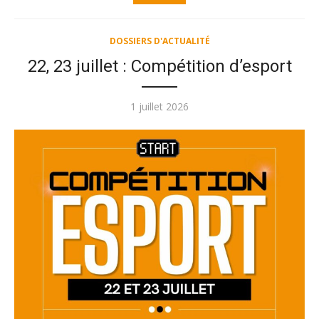
DOSSIERS D'ACTUALITÉ
22, 23 juillet : Compétition d’esport
Publié
1 juillet 2026
le