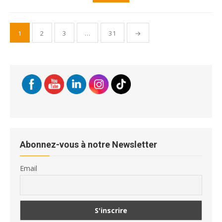
Pagination
1
2
3
…
31
→
des
publications
Abonnez-vous à notre Newsletter
Email