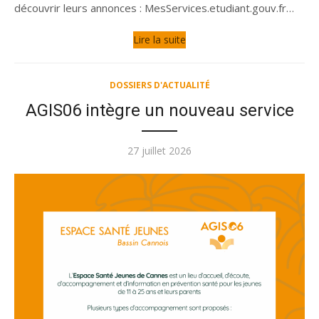
découvrir leurs annonces : MesServices.etudiant.gouv.fr…
Lire la suite
DOSSIERS D'ACTUALITÉ
AGIS06 intègre un nouveau service
Publié
27 juillet 2026
le