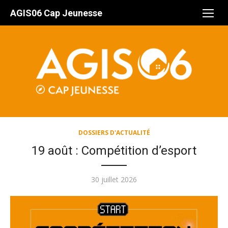
Aller
AGIS06 Cap Jeunesse
au
contenu
DOSSIERS D'ACTUALITÉ
19 août : Compétition d’esport
Publié
30 juillet 2026
le