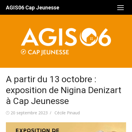
Aller
AGIS06 Cap Jeunesse
au
contenu
A partir du 13 octobre :
exposition de Nigina Denizart
à Cap Jeunesse
Publié
Auteur/autrice
20 septembre 2023
Cécile Pinaud
le