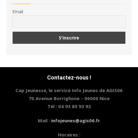
Email
Contactez-nous !
Cap Jeunesse, le service Info Jeunes de AGIS06
70 Avenue Borriglione – 06000 Nice
Tél : 04 93 80 93 93
Mail :
infojeunes@agis06.fr
Horaires :