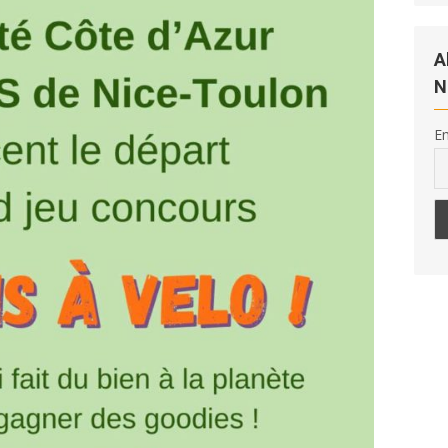
A
N
Em