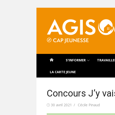
Aller
au
contenu
S’INFORMER
TRAVAILLE
LA CARTE JEUNE
Concours J’y vai
Publié
Auteur/autrice
30 avril 2021
Cécile Pinaud
le