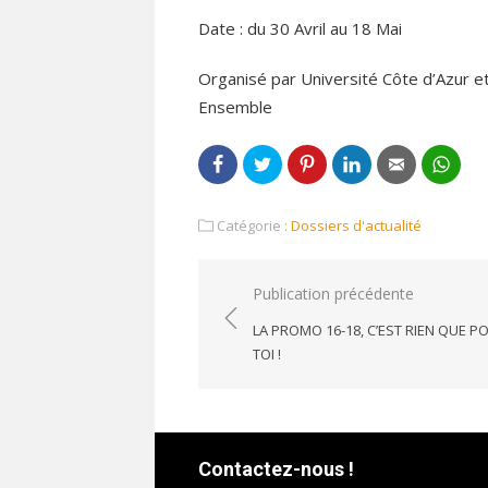
Date : du 30 Avril au 18 Mai
Organisé par Université Côte d’Azur et
Ensemble
Catégorie :
Dossiers d'actualité
Navigation
Publication précédente
de
LA PROMO 16-18, C’EST RIEN QUE P
l’article
TOI !
Contactez-nous !