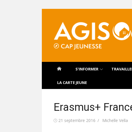
Aller
au
contenu
S’INFORMER
TRAVAILLE
LA CARTE JEUNE
Erasmus+ Franc
Publié
Auteur/autrice
21 septembre 2016
Michelle Vella
le