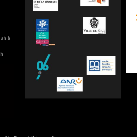
13h à
6h