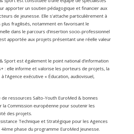
 Sport est constituée d’une équipe de spécialistes
ur apporter un soutien pédagogique et financier aux
teurs de jeunesse. Elle s’attache particulièrement à
s plus fragilisés, notamment en favorisant le
elle dans le parcours d’insertion socio-professionnel
 est apportée aux projets présentant une réelle valeur
 Sport est également le point national d’information
 elle informe et valorise les porteurs de projets, la
 à l’Agence exécutive « Éducation, audiovisuel,
e de ressources Salto-Youth EuroMed & bonnes
ar la Commission européenne pour soutenir les
ité des projets.
ssistance Technique et Stratégique pour les Agences
 la 4ème phase du programme EuroMed Jeunesse.