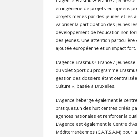
L’agence Erasmus+ France / Jeunesse &
en ingénierie de projets européens po
projets menés par des jeunes et les ac
valoriser la participation des jeunes le
développement de l’éducation non form
des jeunes. Une attention particulière
ajoutée européenne et un impact fort.
L’agence Erasmus+ France / Jeunesse &
du volet Sport du programme Erasmus+ :
gestion des dossiers étant centralisée
Culture », basée à Bruxelles.
L’Agence héberge également le centr
pratiques,un des huit centres créés p
agences nationales et renforcer la qual
L’Agence est également le Centre d’A
Méditerranéennes (C.A.T.S.A.M) pour