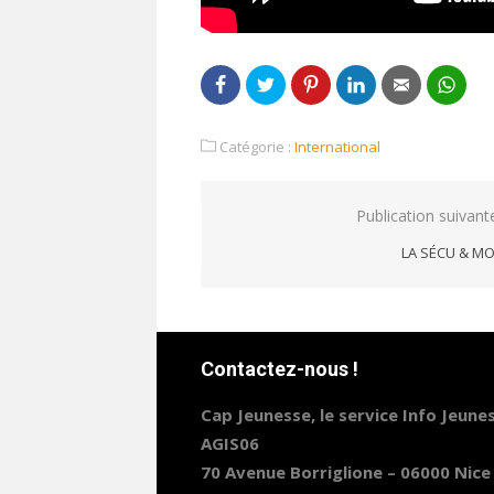
Catégorie :
International
Navigation
Publication suivant
de
LA SÉCU & MO
l’article
Contactez-nous !
Cap Jeunesse, le service Info Jeune
AGIS06
70 Avenue Borriglione – 06000 Nice