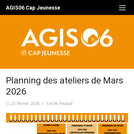
Aller
AGIS06 Cap Jeunesse
au
contenu
Planning des ateliers de Mars
2026
Publié
Auteur/autrice
23 février 2026
Cécile Pinaud
le