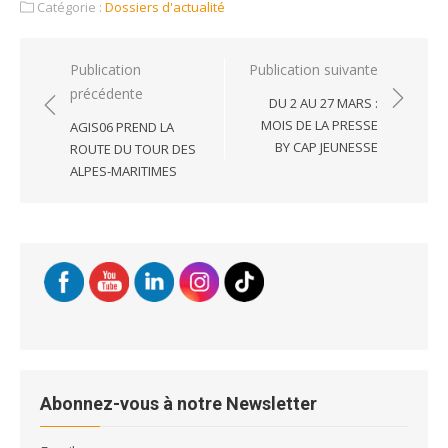
Catégorie :
Dossiers d'actualité
Navigation
Publication
Publication suivante
précédente
de
DU 2 AU 27 MARS :
l’article
MOIS DE LA PRESSE
AGIS06 PREND LA
BY CAP JEUNESSE
ROUTE DU TOUR DES
ALPES-MARITIMES
Abonnez-vous à notre Newsletter