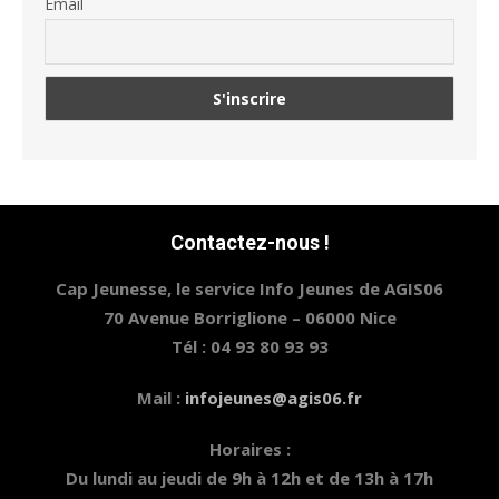
Email
Contactez-nous !
Cap Jeunesse, le service Info Jeunes de AGIS06
70 Avenue Borriglione – 06000 Nice
Tél : 04 93 80 93 93
Mail :
infojeunes@agis06.fr
Horaires :
Du lundi au jeudi de 9h à 12h et de 13h à 17h