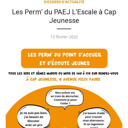
DOSSIERS D'ACTUALITÉ
Les Perm’ du PAEJ L’Escale à Cap
Jeunesse
Publié
13 février 2025
le