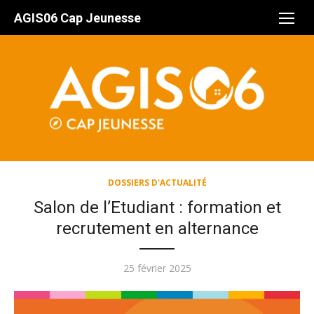
Aller
AGIS06 Cap Jeunesse
au
contenu
DOSSIERS D'ACTUALITÉ
Salon de l’Etudiant : formation et
recrutement en alternance
Publié
25 février 2025
le