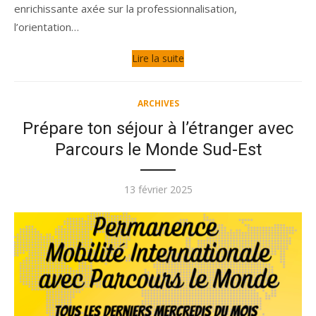
enrichissante axée sur la professionnalisation,
l’orientation…
Lire la suite
ARCHIVES
Prépare ton séjour à l’étranger avec
Parcours le Monde Sud-Est
Publié
13 février 2025
le