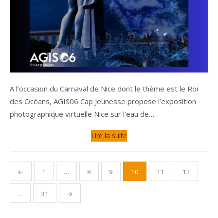
A l’occasion du Carnaval de Nice dont le thème est le Roi
des Océans, AGIS06 Cap Jeunesse propose l’exposition
photographique virtuelle Nice sur l’eau de…
Lire la suite
Pagination
←
1
…
8
9
10
11
12
des
publications
…
31
→