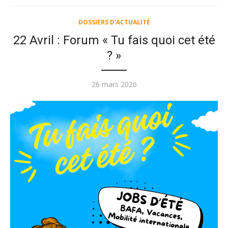
DOSSIERS D'ACTUALITÉ
22 Avril : Forum « Tu fais quoi cet été
? »
Publié
26 mars 2026
le