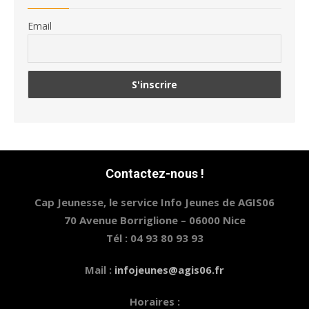
Email
Contactez-nous !
Cap Jeunesse, le service Info Jeunes de AGIS06
70 Avenue Borriglione – 06000 Nice
Tél : 04 93 80 93 93
Mail :
infojeunes@agis06.fr
Horaires :