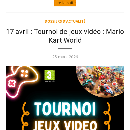
Lire la suite
DOSSIERS D'ACTUALITÉ
17 avril : Tournoi de jeux vidéo : Mario
Kart World
Publié
25 mars 2026
le