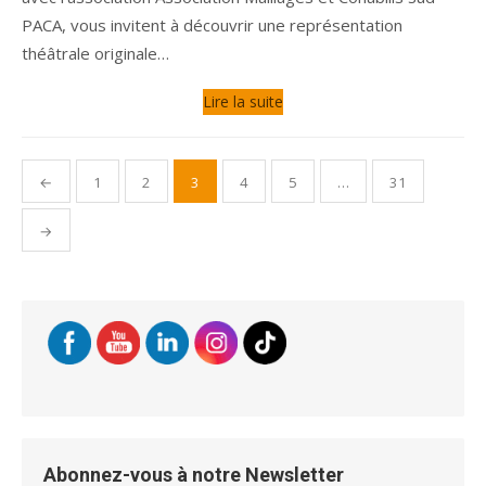
PACA, vous invitent à découvrir une représentation
théâtrale originale…
Lire la suite
Pagination
←
1
2
3
4
5
…
31
des
publications
→
Abonnez-vous à notre Newsletter