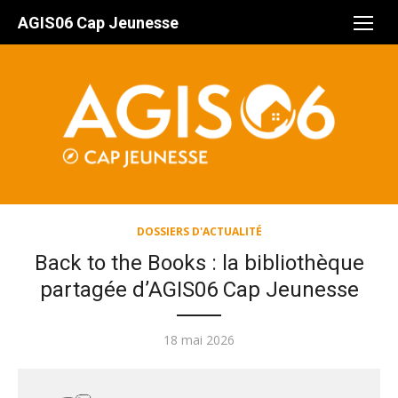
Aller
AGIS06 Cap Jeunesse
au
contenu
DOSSIERS D'ACTUALITÉ
Back to the Books : la bibliothèque
partagée d’AGIS06 Cap Jeunesse
Publié
18 mai 2026
le