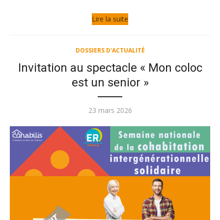
Lire la suite
DOSSIERS D'ACTUALITÉ
Invitation au spectacle « Mon coloc
est un senior »
Publié
23 mars 2026
le