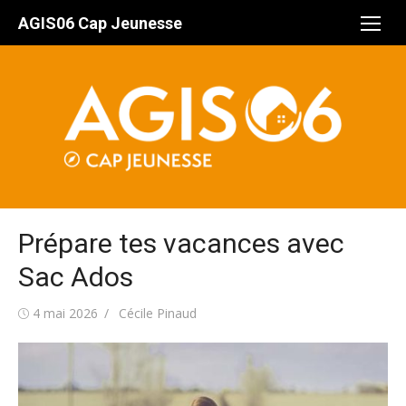
Aller
AGIS06 Cap Jeunesse
au
contenu
Prépare tes vacances avec
Sac Ados
Publié
Auteur/autrice
4 mai 2026
Cécile Pinaud
le